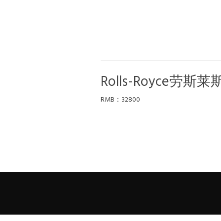
Rolls-Royce劳斯莱
RMB：32800